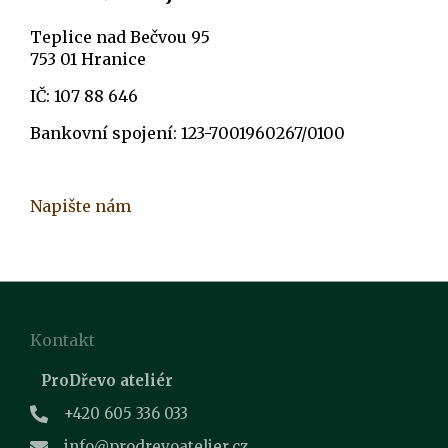
Teplice nad Bečvou 95
753 01 Hranice
IČ: 107 88 646
Bankovní spojení: 123-7001960267/0100
Napište nám
Kontakt
ProDřevo ateliér
+420 605 336 033
info@prodrevoatelier.cz